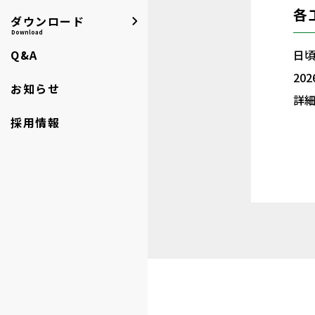
維持管理状況
各
ダウンロード
工場見学お申し込み
電池組込製品処理
運搬・処分許可証
Download
CSR・SDGs
Q&A
その他ダウンロード
収集運搬
日
ISO14001
20
お知らせ
詳細
採用情報