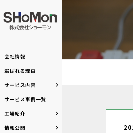
会社情報
選ばれる理由
サービス内容
中間処理/焼却
サービス事例一覧
中間処理/破砕
工場紹介
感染性廃棄物処理
ミッションランド
20
情報公開
廃棄物焼却施設の
機密書類処理
さくら工場