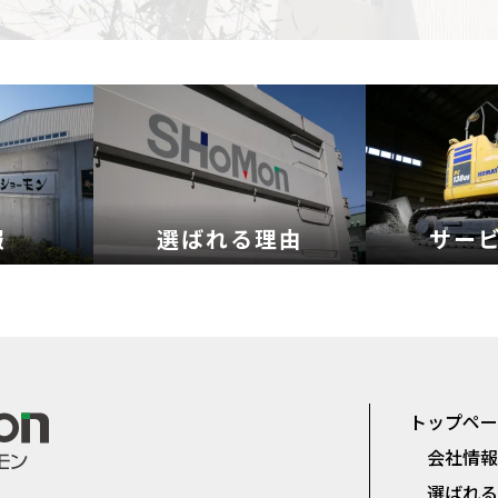
報
選ばれる理由
サー
トップペ
会社情
選ばれ